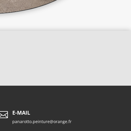
E-MAIL

panarotto.peinture@orange.fr