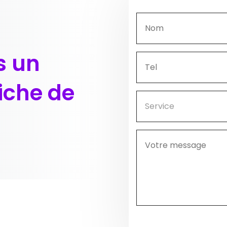
s un
fiche de